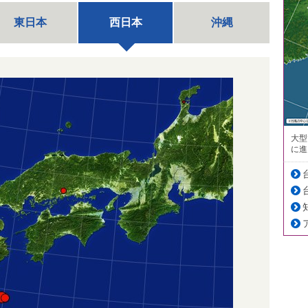
東日本
西日本
沖縄
大型
に進