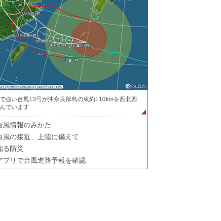
で強い台風13号が沖永良部島の東約110kmを西北西
んでいます
台風情報のみかた
台風の接近、上陸に備えて
知る防災
アプリで台風進路予報を確認