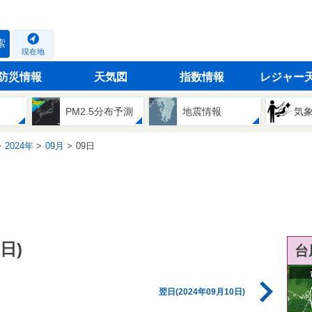
索
現在地
防災情報
天気図
指数情報
レジャー
PM2.5分布予測
地震情報
気
2024年
09月
09日
日)
台
翌日(2024年09月10日)