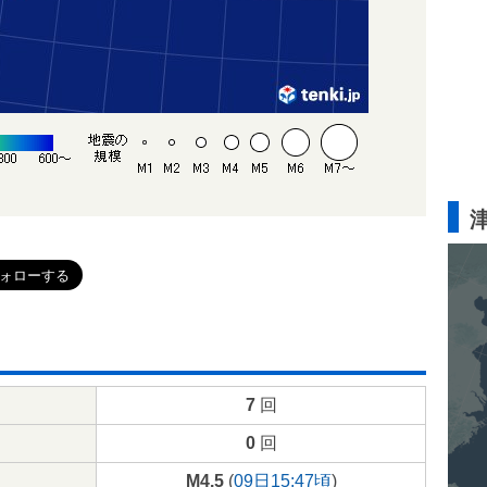
7
回
0
回
M4.5
(
09日15:47頃
)