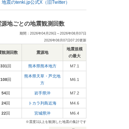
地震のtenki.jp公式X（旧Twitter）
震源地ごとの地震観測回数
期間：2026年04月29日～2026年08月07日
2026年08月07日07:20更新
地震規模
震観測回数
震源地
の最大
331
回
熊本県熊本地方
M7.1
熊本県天草・芦北地
108
回
M6.1
方
54
回
岩手県沖
M7.2
24
回
トカラ列島近海
M4.6
22
回
宮城県沖
M6.4
※震度1以上を観測した地震の集計です