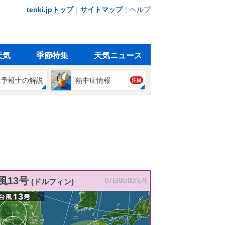
tenki.jpトップ
｜
サイトマップ
｜
ヘルプ
天気
季節特集
天気ニュース
象予報士の解説
熱中症情報
注目
風13号
(ドルフィン)
07日06:00現在