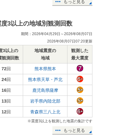
もっと見る
震度3以上の地域別観測回数
期間：2026年04月29日～2026年08月07日
2026年08月07日07:20更新
度3以上の
地域震度の
観測した
震観測回数
地域
最大震度
72
回
熊本県熊本
24
回
熊本県天草・芦北
16
回
鹿児島県薩摩
13
回
岩手県内陸北部
12
回
青森県三八上北
※震度3以上を観測した地震の集計です
もっと見る