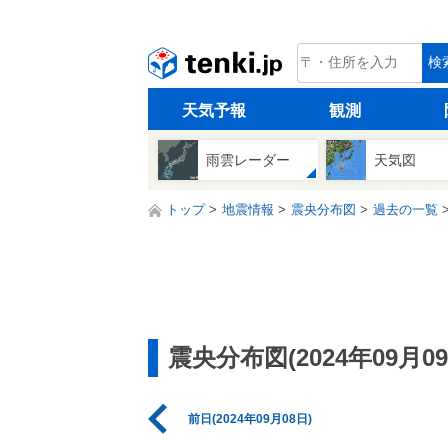
tenki.jp
検
天気予報
観測
雨雲レーダー
天気図
トップ
地震情報
震央分布図
過去の一覧
震央分布図(2024年09月09
前日(2024年09月08日)