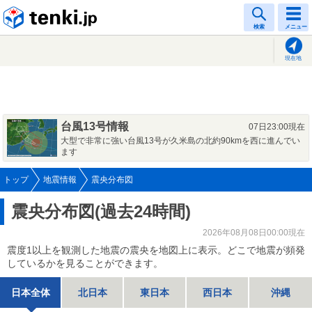
tenki.jp
検索
メニュー
現在地
台風13号情報
07日23:00現在
大型で非常に強い台風13号が久米島の北約90kmを西に進んでい
ます
トップ
地震情報
震央分布図
震央分布図(過去24時間)
2026年08月08日00:00現在
震度1以上を観測した地震の震央を地図上に表示。どこで地震が頻発
しているかを見ることができます。
日本全体
北日本
東日本
西日本
沖縄