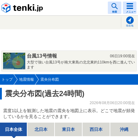
tenki.jp
検索
メニュー
現在地
台風13号情報
06日19:00現在
大型で強い台風13号が南大東島の北北東約110kmを西に進んでい
ます
トップ
地震情報
震央分布図
震央分布図(過去24時間)
2026年08月06日20:00現在
震度1以上を観測した地震の震央を地図上に表示。どこで地震が頻発
しているかを見ることができます。
日本全体
北日本
東日本
西日本
沖縄