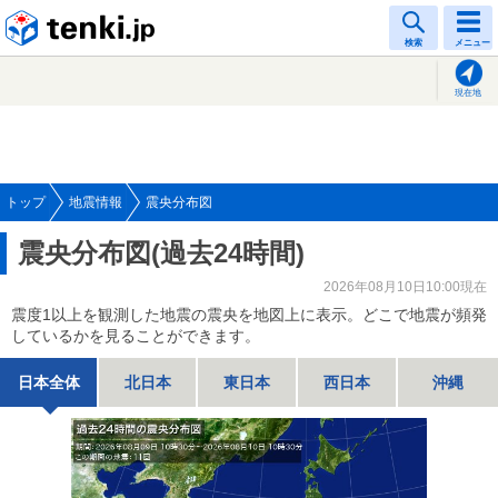
tenki.jp
検索
メニュー
現在地
トップ
地震情報
震央分布図
震央分布図(過去24時間)
2026年08月10日10:00現在
震度1以上を観測した地震の震央を地図上に表示。どこで地震が頻発
しているかを見ることができます。
日本全体
北日本
東日本
西日本
沖縄