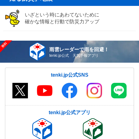
いざという時にあわてないために
確かな情報と行動で防災力アップ
雨雲レーダーで雨を回避！
tenki.jp公式 天気予報アプリ
tenki.jp公式SNS
tenki.jp公式アプリ