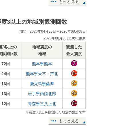
もっと見る
震度3以上の地域別観測回数
期間：2026年04月30日～2026年08月08日
2026年08月08日10:41更新
度3以上の
地域震度の
観測した
震観測回数
地域
最大震度
72
回
熊本県熊本
24
回
熊本県天草・芦北
16
回
鹿児島県薩摩
13
回
岩手県内陸北部
12
回
青森県三八上北
※震度3以上を観測した地震の集計です
もっと見る