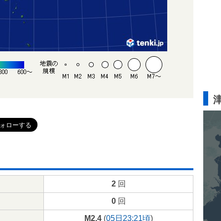
2
回
0
回
M2.4
(
05日23:21頃
)