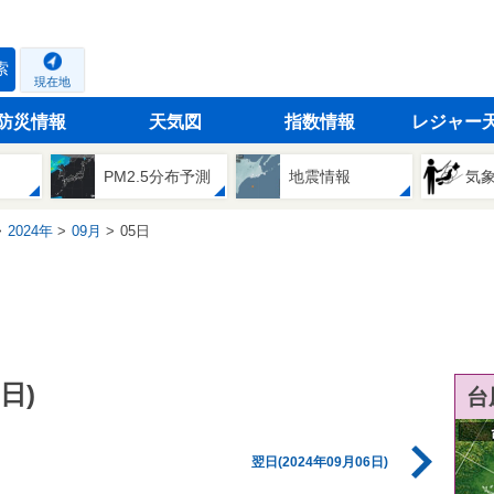
索
現在地
防災情報
天気図
指数情報
レジャー
PM2.5分布予測
地震情報
気
2024年
09月
05日
日)
台
翌日(2024年09月06日)