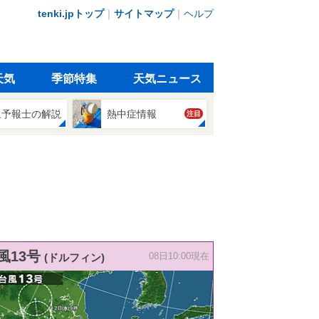
tenki.jpトップ
｜
サイトマップ
｜
ヘルプ
天気
季節特集
天気ニュース
象予報士の解説
熱中症情報
注目
風13号
(ドルフィン)
08日10:00現在