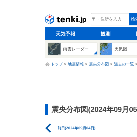
tenki.jp
検
天気予報
観測
雨雲レーダー
天気図
トップ
地震情報
震央分布図
過去の一覧
震央分布図(2024年09月05
前日(2024年09月04日)