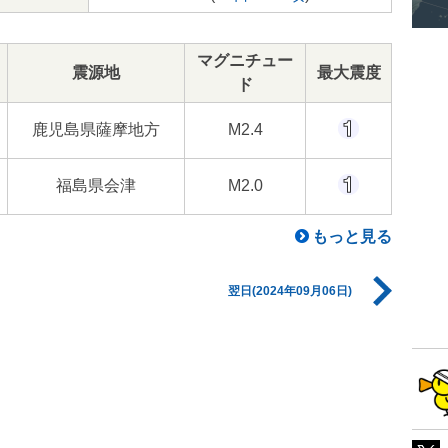
マグニチュー
震源地
最大震度
ド
鹿児島県薩摩地方
M2.4
福島県会津
M2.0
もっと見る
翌日(2024年09月06日)