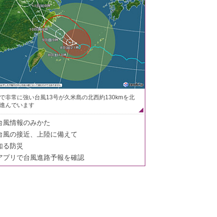
で非常に強い台風13号が久米島の北西約130kmを北
進んでいます
台風情報のみかた
台風の接近、上陸に備えて
知る防災
アプリで台風進路予報を確認