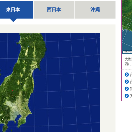
東日本
西日本
沖縄
大型
西に