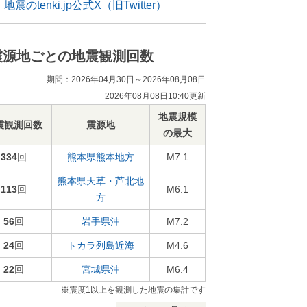
地震のtenki.jp公式X（旧Twitter）
震源地ごとの地震観測回数
期間：2026年04月30日～2026年08月08日
2026年08月08日10:40更新
地震規模
震観測回数
震源地
の最大
334
回
熊本県熊本地方
M7.1
熊本県天草・芦北地
113
回
M6.1
方
56
回
岩手県沖
M7.2
24
回
トカラ列島近海
M4.6
22
回
宮城県沖
M6.4
※震度1以上を観測した地震の集計です