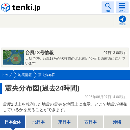
tenki.jp
検索
メニュー
現在地
台風13号情報
07日13:00現在
大型で強い台風13号が名護市の北北東約40kmを西南西に進んで
います
トップ
地震情報
震央分布図
震央分布図(過去24時間)
2026年08月07日14:00現在
震度1以上を観測した地震の震央を地図上に表示。どこで地震が頻発
しているかを見ることができます。
日本全体
北日本
東日本
西日本
沖縄