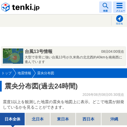
tenki.jp
検索
メニュー
現在地
台風13号情報
08日04:00現在
大型で非常に強い台風13号が久米島の北北西約40kmを南南西に
進んでいます
トップ
地震情報
震央分布図
震央分布図(過去24時間)
2026年08月08日05:30現在
震度1以上を観測した地震の震央を地図上に表示。どこで地震が頻発
しているかを見ることができます。
日本全体
北日本
東日本
西日本
沖縄