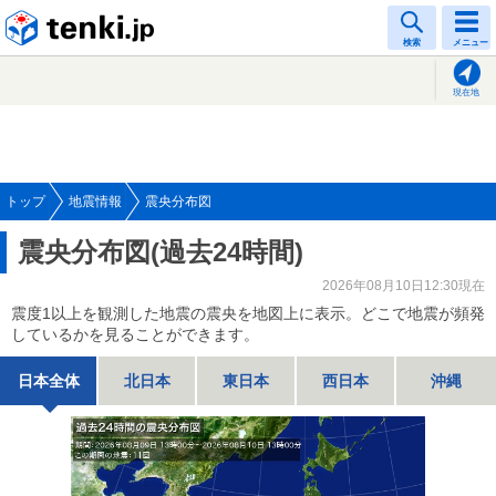
tenki.jp
検索
メニュー
現在地
トップ
地震情報
震央分布図
震央分布図(過去24時間)
2026年08月10日12:30現在
震度1以上を観測した地震の震央を地図上に表示。どこで地震が頻発
しているかを見ることができます。
日本全体
北日本
東日本
西日本
沖縄