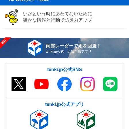
いざという時にあわてないために
確かな情報と行動で防災力アップ
雨雲レーダーで雨を回避！
tenki.jp公式 天気予報アプリ
tenki.jp公式SNS
tenki.jp公式アプリ