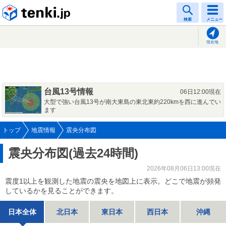
tenki.jp
検索
メニュー
現在地
台風13号情報
06日12:00現在
大型で強い台風13号が南大東島の東北東約220kmを西に進んでい
ます
トップ
地震情報
震央分布図
震央分布図(過去24時間)
2026年08月06日13:00現在
震度1以上を観測した地震の震央を地図上に表示。どこで地震が頻発
しているかを見ることができます。
日本全体
北日本
東日本
西日本
沖縄