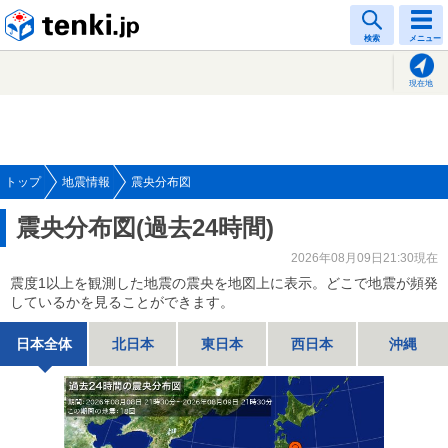
tenki.jp
検索
メニュー
現在地
トップ
地震情報
震央分布図
震央分布図(過去24時間)
2026年08月09日21:30現在
震度1以上を観測した地震の震央を地図上に表示。どこで地震が頻発
しているかを見ることができます。
日本全体
北日本
東日本
西日本
沖縄