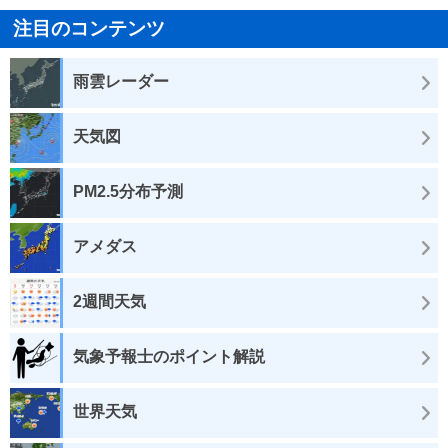
注目のコンテンツ
雨雲レーダー
天気図
PM2.5分布予測
アメダス
2週間天気
気象予報士のポイント解説
世界天気