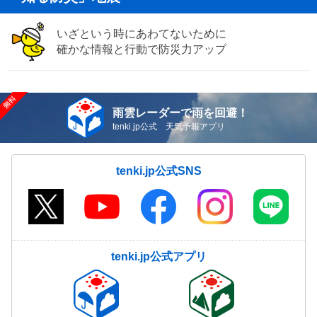
いざという時にあわてないために
確かな情報と行動で防災力アップ
雨雲レーダーで雨を回避！
tenki.jp公式 天気予報アプリ
tenki.jp公式SNS
tenki.jp公式アプリ