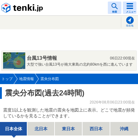
tenki.jp
検索
メニュー
現在地
台風13号情報
06日22:00現在
大型で強い台風13号が南大東島の北約80kmを西に進んでいます
トップ
地震情報
震央分布図
震央分布図(過去24時間)
2026年08月06日23:00現在
震度1以上を観測した地震の震央を地図上に表示。どこで地震が頻発
しているかを見ることができます。
日本全体
北日本
東日本
西日本
沖縄