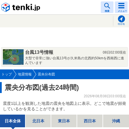
tenki.jp
検索
メニュー
現在地
台風13号情報
08日02:00現在
大型で非常に強い台風13号が久米島の北西約50kmを西南西に進
んでいます
トップ
地震情報
震央分布図
震央分布図(過去24時間)
2026年08月08日03:00現在
震度1以上を観測した地震の震央を地図上に表示。どこで地震が頻発
しているかを見ることができます。
日本全体
北日本
東日本
西日本
沖縄