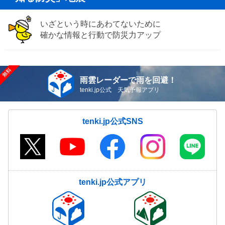
いざという時にあわてないために
確かな情報と行動で防災力アップ
雨雲レーダーで雨を回避！
tenki.jp公式 天気予報アプリ
tenki.jp公式SNS
tenki.jp公式アプリ