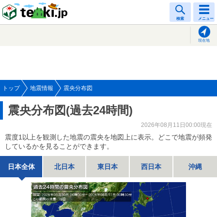
tenki.jp
検索
メニュー
現在地
トップ
地震情報
震央分布図
震央分布図(過去24時間)
2026年08月11日00:00現在
震度1以上を観測した地震の震央を地図上に表示。どこで地震が頻発
しているかを見ることができます。
日本全体
北日本
東日本
西日本
沖縄