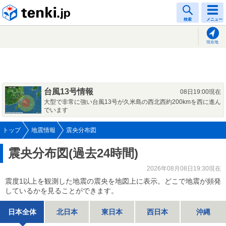
tenki.jp
検索
メニュー
現在地
台風13号情報
08日19:00現在
大型で非常に強い台風13号が久米島の西北西約200kmを西に進ん
でいます
トップ
地震情報
震央分布図
震央分布図(過去24時間)
2026年08月08日19:30現在
震度1以上を観測した地震の震央を地図上に表示。どこで地震が頻発
しているかを見ることができます。
日本全体
北日本
東日本
西日本
沖縄