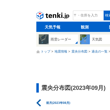
tenki.jp
検
天気予報
観測
雨雲レーダー
天気図
トップ
地震情報
震央分布図
過去の一覧
震央分布図(2023年09月)
前月(2023年08月)