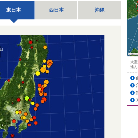
東日本
西日本
沖縄
大型
進ん