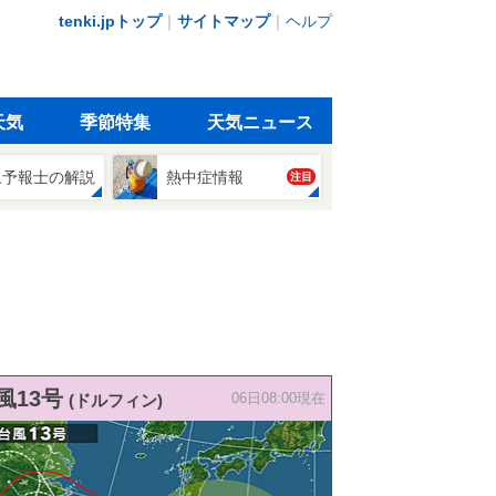
tenki.jpトップ
｜
サイトマップ
｜
ヘルプ
天気
季節特集
天気ニュース
象予報士の解説
熱中症情報
注目
風13号
(ドルフィン)
06日08:00現在