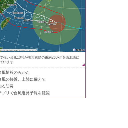
で強い台風13号が南大東島の東約260kmを西北西に
でいます
台風情報のみかた
台風の接近、上陸に備えて
知る防災
アプリで台風進路予報を確認