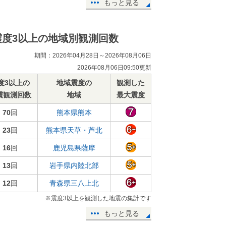
もっと見る
震度3以上の地域別観測回数
期間：2026年04月28日～2026年08月06日
2026年08月06日09:50更新
度3以上の
地域震度の
観測した
震観測回数
地域
最大震度
70
回
熊本県熊本
23
回
熊本県天草・芦北
16
回
鹿児島県薩摩
13
回
岩手県内陸北部
12
回
青森県三八上北
※震度3以上を観測した地震の集計です
もっと見る