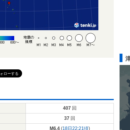
407
回
37
回
M6.4
(
18日22:21頃
)