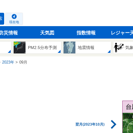
索
現在地
防災情報
天気図
指数情報
レジャー
PM2.5分布予測
地震情報
気
2023年
09月
台
翌月(2023年10月)