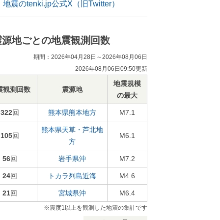
地震のtenki.jp公式X（旧Twitter）
震源地ごとの地震観測回数
期間：2026年04月28日～2026年08月06日
2026年08月06日09:50更新
地震規模
震観測回数
震源地
の最大
322
回
熊本県熊本地方
M7.1
熊本県天草・芦北地
105
回
M6.1
方
56
回
岩手県沖
M7.2
24
回
トカラ列島近海
M4.6
21
回
宮城県沖
M6.4
※震度1以上を観測した地震の集計です