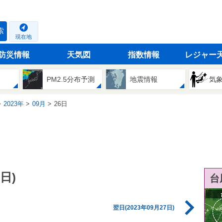
索
現在地
防災情報
天気図
指数情報
レジャー
PM2.5分布予測
地震情報
気
2023年
09月
26日
日)
台
翌日(2023年09月27日)