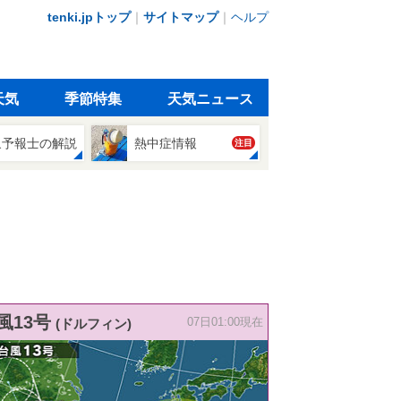
tenki.jpトップ
｜
サイトマップ
｜
ヘルプ
天気
季節特集
天気ニュース
象予報士の解説
熱中症情報
注目
風13号
(ドルフィン)
07日01:00現在