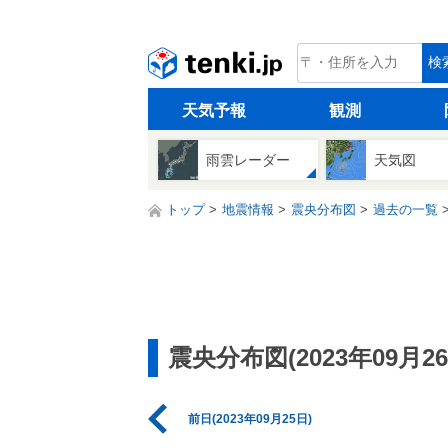
tenki.jp
検
天気予報
観測
雨雲レーダー
天気図
トップ
地震情報
震央分布図
過去の一覧
震央分布図(2023年09月26
前日(2023年09月25日)