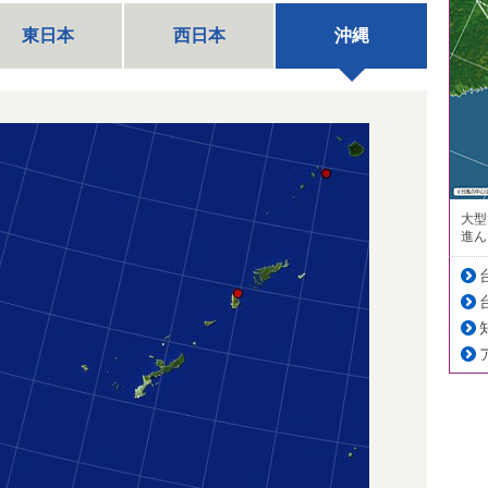
東日本
西日本
沖縄
大型
進ん