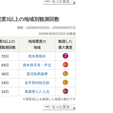
もっと見る
震度3以上の地域別観測回数
期間：2026年04月29日～2026年08月07日
2026年08月07日02:20更新
度3以上の
地域震度の
観測した
震観測回数
地域
最大震度
72
回
熊本県熊本
23
回
熊本県天草・芦北
16
回
鹿児島県薩摩
13
回
岩手県内陸北部
12
回
青森県三八上北
※震度3以上を観測した地震の集計です
もっと見る