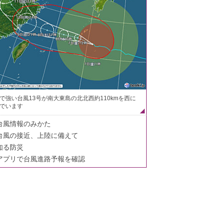
で強い台風13号が南大東島の北北西約110kmを西に
でいます
台風情報のみかた
台風の接近、上陸に備えて
知る防災
アプリで台風進路予報を確認