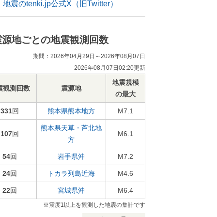
地震のtenki.jp公式X（旧Twitter）
震源地ごとの地震観測回数
期間：2026年04月29日～2026年08月07日
2026年08月07日02:20更新
地震規模
震観測回数
震源地
の最大
331
回
熊本県熊本地方
M7.1
熊本県天草・芦北地
107
回
M6.1
方
54
回
岩手県沖
M7.2
24
回
トカラ列島近海
M4.6
22
回
宮城県沖
M6.4
※震度1以上を観測した地震の集計です