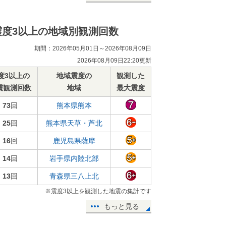
震度3以上の地域別観測回数
期間：2026年05月01日～2026年08月09日
2026年08月09日22:20更新
度3以上の
地域震度の
観測した
震観測回数
地域
最大震度
73
回
熊本県熊本
25
回
熊本県天草・芦北
16
回
鹿児島県薩摩
14
回
岩手県内陸北部
13
回
青森県三八上北
※震度3以上を観測した地震の集計です
もっと見る