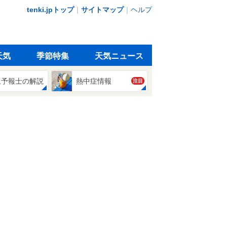
tenki.jpトップ
｜
サイトマップ
｜
ヘルプ
天気
季節特集
天気ニュース
象予報士の解説
熱中症情報
注目