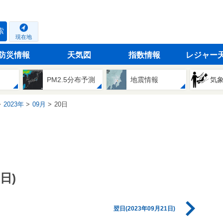
索
現在地
防災情報
天気図
指数情報
レジャー
PM2.5分布予測
地震情報
気
2023年
09月
20日
日)
翌日(2023年09月21日)