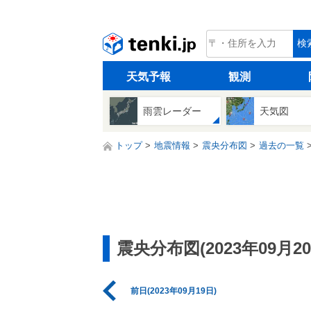
tenki.jp
検
天気予報
観測
雨雲レーダー
天気図
トップ
地震情報
震央分布図
過去の一覧
震央分布図(2023年09月20
前日(2023年09月19日)