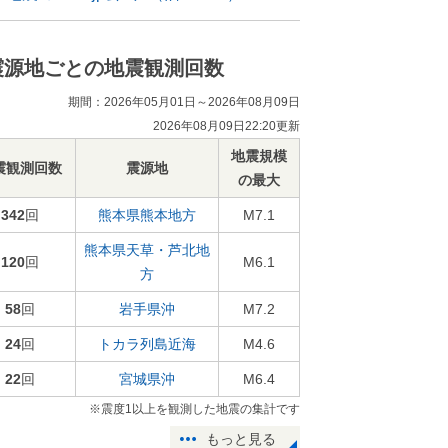
震源地ごとの地震観測回数
期間：2026年05月01日～2026年08月09日
2026年08月09日22:20更新
地震規模
震観測回数
震源地
の最大
342
回
熊本県熊本地方
M7.1
熊本県天草・芦北地
120
回
M6.1
方
58
回
岩手県沖
M7.2
24
回
トカラ列島近海
M4.6
22
回
宮城県沖
M6.4
※震度1以上を観測した地震の集計です
もっと見る