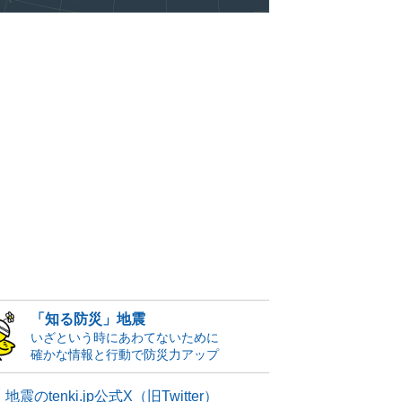
「知る防災」地震
いざという時にあわてないために
確かな情報と行動で防災力アップ
地震のtenki.jp公式X（旧Twitter）