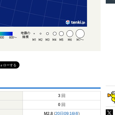
3
回
0
回
M2.8
(
20日09:16頃
)