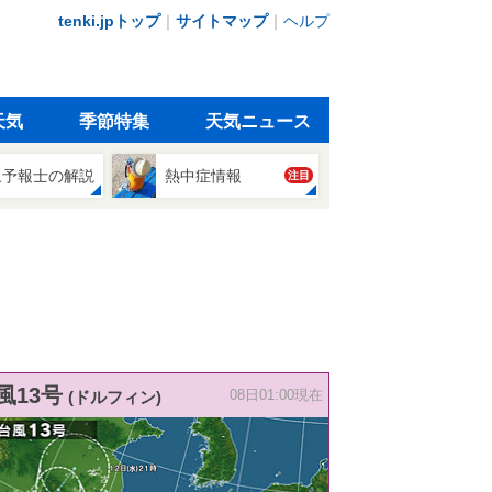
tenki.jpトップ
｜
サイトマップ
｜
ヘルプ
天気
季節特集
天気ニュース
象予報士の解説
熱中症情報
注目
風13号
(ドルフィン)
08日01:00現在