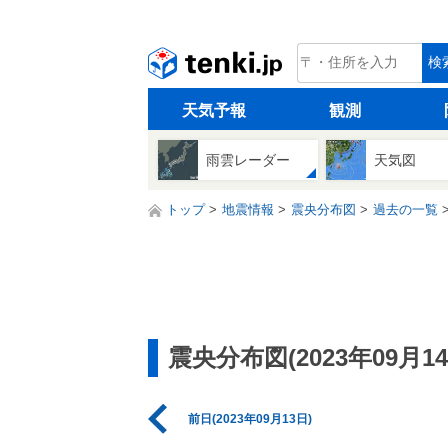
tenki.jp
検
天気予報
観測
雨雲レーダー
天気図
トップ
地震情報
震央分布図
過去の一覧
震央分布図(2023年09月14
前日(2023年09月13日)