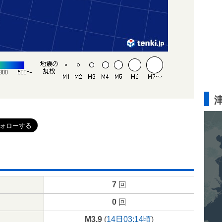
7
回
0
回
M3.9
(
14日03:14頃
)