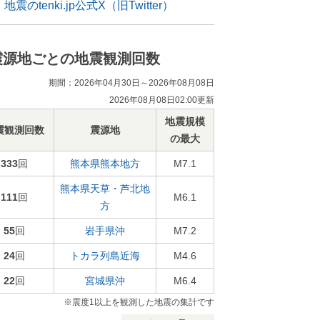
地震のtenki.jp公式X（旧Twitter）
震源地ごとの地震観測回数
期間：2026年04月30日～2026年08月08日
2026年08月08日02:00更新
地震規模
震観測回数
震源地
の最大
333
回
熊本県熊本地方
M7.1
熊本県天草・芦北地
111
回
M6.1
方
55
回
岩手県沖
M7.2
24
回
トカラ列島近海
M4.6
22
回
宮城県沖
M6.4
※震度1以上を観測した地震の集計です