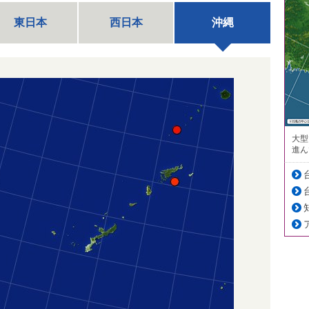
東日本
西日本
沖縄
大型
進ん