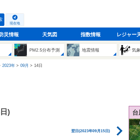
索
現在地
防災情報
天気図
指数情報
レジャー
PM2.5分布予測
地震情報
気
2023年
09月
14日
日)
台
翌日(2023年09月15日)