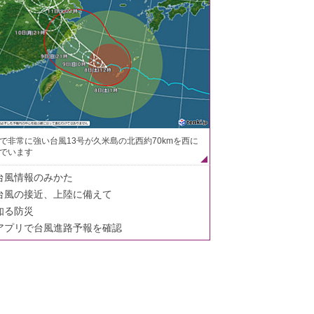
で非常に強い台風13号が久米島の北西約70kmを西に
でいます
台風情報のみかた
台風の接近、上陸に備えて
知る防災
アプリで台風進路予報を確認