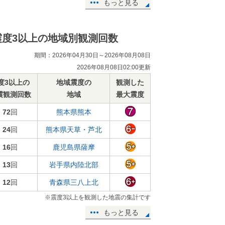
もっと見る
震度3以上の地域別観測回数
期間：2026年04月30日～2026年08月08日
2026年08月08日02:00更新
度3以上の
地域震度の
観測した
震観測回数
地域
最大震度
72
回
熊本県熊本
24
回
熊本県天草・芦北
16
回
鹿児島県薩摩
13
回
岩手県内陸北部
12
回
青森県三八上北
※震度3以上を観測した地震の集計です
もっと見る