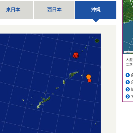
東日本
西日本
沖縄
大型
に進