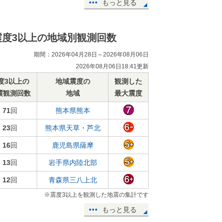
もっと見る
震度3以上の地域別観測回数
期間：2026年04月28日～2026年08月06日
2026年08月06日18:41更新
度3以上の
地域震度の
観測した
震観測回数
地域
最大震度
71
回
熊本県熊本
23
回
熊本県天草・芦北
16
回
鹿児島県薩摩
13
回
岩手県内陸北部
12
回
青森県三八上北
※震度3以上を観測した地震の集計です
もっと見る