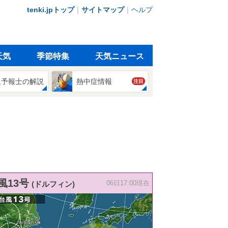
tenki.jpトップ
｜
サイトマップ
｜
ヘルプ
天気
季節特集
天気ニュース
象予報士の解説
熱中症情報
注目
風13号
(ドルフィン)
06日17:00現在