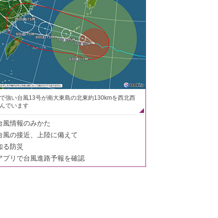
で強い台風13号が南大東島の北東約130kmを西北西
んでいます
台風情報のみかた
台風の接近、上陸に備えて
知る防災
アプリで台風進路予報を確認