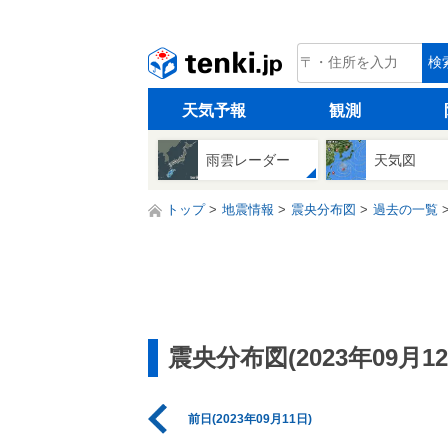
tenki.jp
検
天気予報
観測
雨雲レーダー
天気図
トップ
地震情報
震央分布図
過去の一覧
震央分布図(2023年09月12
前日(2023年09月11日)