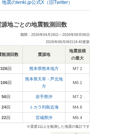
地震のtenki.jp公式X（旧Twitter）
震源地ごとの地震観測回数
期間：2026年04月28日～2026年08月06日
2026年08月06日18:40更新
地震規模
震観測回数
震源地
の最大
326
回
熊本県熊本地方
M7.1
熊本県天草・芦北地
106
回
M6.1
方
56
回
岩手県沖
M7.2
24
回
トカラ列島近海
M4.6
22
回
宮城県沖
M6.4
※震度1以上を観測した地震の集計です