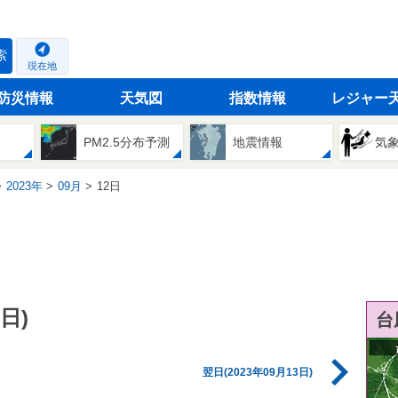
索
現在地
防災情報
天気図
指数情報
レジャー
PM2.5分布予測
地震情報
気
2023年
09月
12日
日)
台
翌日(2023年09月13日)