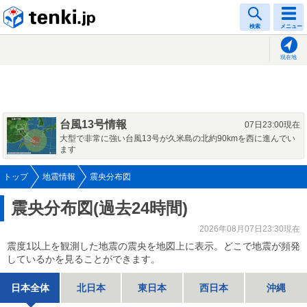
tenki.jp
検索
メニュー
現在地
台風13号情報
07日23:00現在
大型で非常に強い台風13号が久米島の北約90kmを西に進んでい
ます
トップ
地震情報
震央分布図
震央分布図(過去24時間)
2026年08月07日23:30現在
震度1以上を観測した地震の震央を地図上に表示。どこで地震が頻発
しているかを見ることができます。
日本全体
北日本
東日本
西日本
沖縄