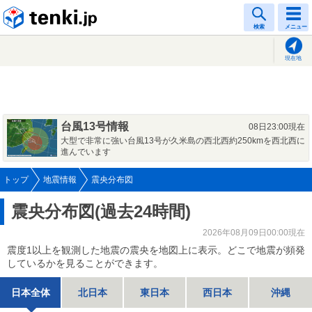
tenki.jp
検索
メニュー
現在地
台風13号情報
08日23:00現在
大型で非常に強い台風13号が久米島の西北西約250kmを西北西に
進んでいます
トップ
地震情報
震央分布図
震央分布図(過去24時間)
2026年08月09日00:00現在
震度1以上を観測した地震の震央を地図上に表示。どこで地震が頻発
しているかを見ることができます。
日本全体
北日本
東日本
西日本
沖縄