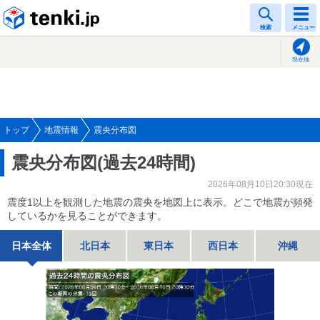
tenki.jp
検索
メニュー
現在地
トップ
地震情報
震央分布図
震央分布図(過去24時間)
2026年08月10日20:30現在
震度1以上を観測した地震の震央を地図上に表示。どこで地震が頻発
しているかを見ることができます。
日本全体
北日本
東日本
西日本
沖縄