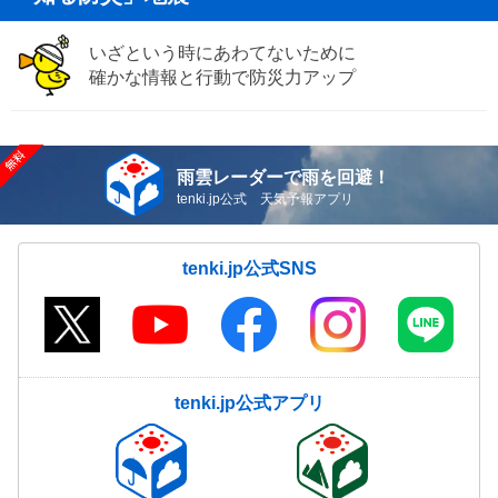
いざという時にあわてないために
確かな情報と行動で防災力アップ
雨雲レーダーで雨を回避！
tenki.jp公式 天気予報アプリ
tenki.jp公式SNS
tenki.jp公式アプリ