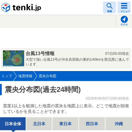
tenki.jp
検索
メニュー
現在地
台風13号情報
07日05:00現在
大型で強い台風13号が沖永良部島の東約140kmを西北西に進んで
います
トップ
地震情報
震央分布図
震央分布図(過去24時間)
2026年08月07日06:00現在
震度1以上を観測した地震の震央を地図上に表示。どこで地震が頻発
しているかを見ることができます。
日本全体
北日本
東日本
西日本
沖縄