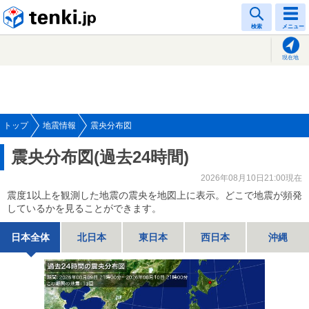
tenki.jp
検索
メニュー
現在地
トップ
地震情報
震央分布図
震央分布図(過去24時間)
2026年08月10日21:00現在
震度1以上を観測した地震の震央を地図上に表示。どこで地震が頻発
しているかを見ることができます。
日本全体
北日本
東日本
西日本
沖縄