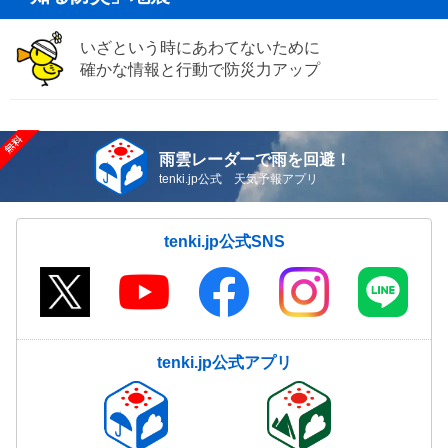
いざという時にあわてないために
確かな情報と行動で防災力アップ
雨雲レーダーで雨を回避！
tenki.jp公式 天気予報アプリ
tenki.jp公式SNS
tenki.jp公式アプリ