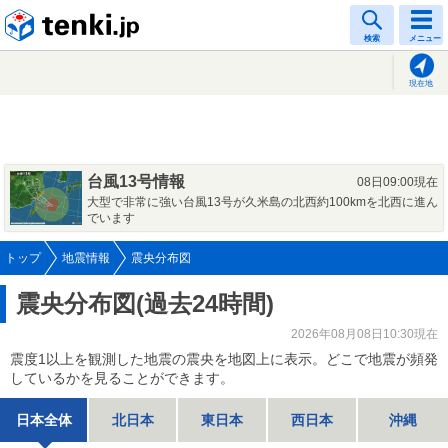
tenki.jp
検索
メニュー
現在地
台風13号情報
08日09:00現在
大型で非常に強い台風13号が久米島の北西約100kmを北西に進ん
でいます
トップ
地震情報
震央分布図
震央分布図(過去24時間)
2026年08月08日10:30現在
震度1以上を観測した地震の震央を地図上に表示。どこで地震が頻発
しているかを見ることができます。
日本全体
北日本
東日本
西日本
沖縄