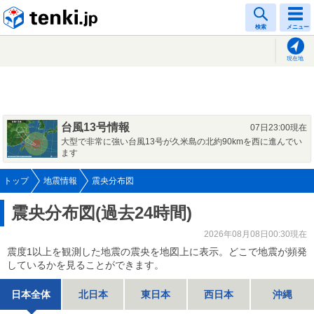
tenki.jp
検索
メニュー
現在地
台風13号情報
07日23:00現在
大型で非常に強い台風13号が久米島の北約90kmを西に進んでい
ます
トップ
地震情報
震央分布図
震央分布図(過去24時間)
2026年08月08日00:30現在
震度1以上を観測した地震の震央を地図上に表示。どこで地震が頻発
しているかを見ることができます。
日本全体
北日本
東日本
西日本
沖縄