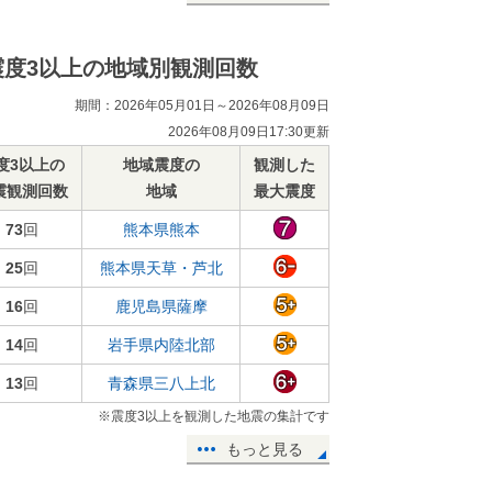
震度3以上の地域別観測回数
期間：2026年05月01日～2026年08月09日
2026年08月09日17:30更新
度3以上の
地域震度の
観測した
震観測回数
地域
最大震度
73
回
熊本県熊本
25
回
熊本県天草・芦北
16
回
鹿児島県薩摩
14
回
岩手県内陸北部
13
回
青森県三八上北
※震度3以上を観測した地震の集計です
もっと見る