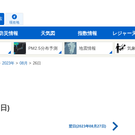
索
現在地
防災情報
天気図
指数情報
レジャー
PM2.5分布予測
地震情報
気
2023年
08月
26日
日)
翌日(2023年08月27日)