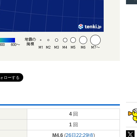
4
回
1
回
M4.6
(
26日22:29頃
)