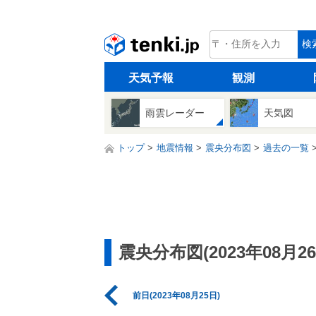
tenki.jp
検
天気予報
観測
雨雲レーダー
天気図
トップ
地震情報
震央分布図
過去の一覧
震央分布図(2023年08月26
前日(2023年08月25日)