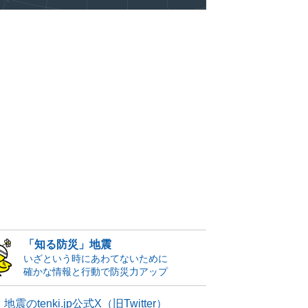
「知る防災」地震
いざという時にあわてないために
確かな情報と行動で防災力アップ
地震のtenki.jp公式X（旧Twitter）