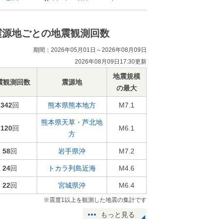
震源地ごとの地震観測回数
期間：2026年05月01日～2026年08月09日
2026年08月09日17:30更新
地震規模
震観測回数
震源地
の最大
342
回
熊本県熊本地方
M7.1
熊本県天草・芦北地
120
回
M6.1
方
58
回
岩手県沖
M7.2
24
回
トカラ列島近海
M4.6
22
回
宮城県沖
M6.4
※震度1以上を観測した地震の集計です
もっと見る