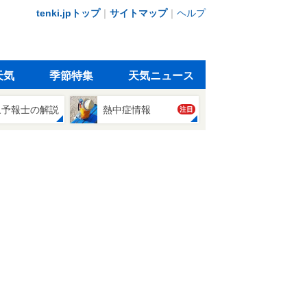
tenki.jpトップ
｜
サイトマップ
｜
ヘルプ
天気
季節特集
天気ニュース
象予報士の解説
熱中症情報
注目