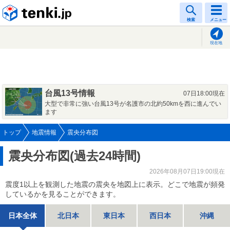
tenki.jp
検索
メニュー
現在地
台風13号情報
07日18:00現在
大型で非常に強い台風13号が名護市の北約50kmを西に進んでい
ます
トップ
地震情報
震央分布図
震央分布図(過去24時間)
2026年08月07日19:00現在
震度1以上を観測した地震の震央を地図上に表示。どこで地震が頻発
しているかを見ることができます。
日本全体
北日本
東日本
西日本
沖縄