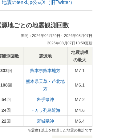
地震のtenki.jp公式X（旧Twitter）
震源地ごとの地震観測回数
期間：2026年04月29日～2026年08月07日
2026年08月07日13:50更新
地震規模
震観測回数
震源地
の最大
332
回
熊本県熊本地方
M7.1
熊本県天草・芦北地
108
回
M6.1
方
54
回
岩手県沖
M7.2
24
回
トカラ列島近海
M4.6
22
回
宮城県沖
M6.4
※震度1以上を観測した地震の集計です