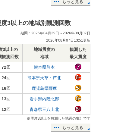
もっと見る
震度3以上の地域別観測回数
期間：2026年04月29日～2026年08月07日
2026年08月07日13:51更新
度3以上の
地域震度の
観測した
震観測回数
地域
最大震度
72
回
熊本県熊本
24
回
熊本県天草・芦北
16
回
鹿児島県薩摩
13
回
岩手県内陸北部
12
回
青森県三八上北
※震度3以上を観測した地震の集計です
もっと見る