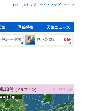
tenki.jpトップ
｜
サイトマップ
｜
ヘルプ
天気
季節特集
天気ニュース
象予報士の解説
熱中症情報
注目
風13号
(ドルフィン)
07日13:00現在