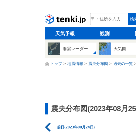
tenki.jp
検
天気予報
観測
雨雲レーダー
天気図
トップ
地震情報
震央分布図
過去の一覧
震央分布図(2023年08月25
前日(2023年08月24日)