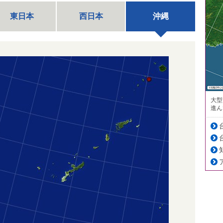
東日本
西日本
沖縄
大型
進ん