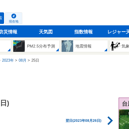
索
現在地
防災情報
天気図
指数情報
レジャー
PM2.5分布予測
地震情報
気
2023年
08月
25日
日)
台
翌日(2023年08月26日)