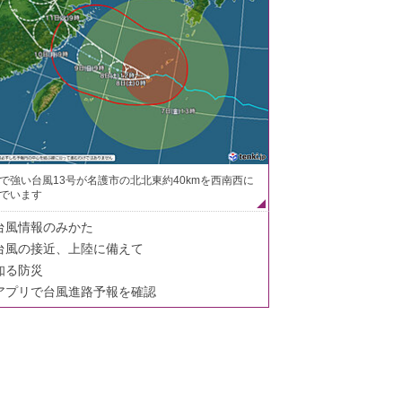
で強い台風13号が名護市の北北東約40kmを西南西に
でいます
台風情報のみかた
台風の接近、上陸に備えて
知る防災
アプリで台風進路予報を確認