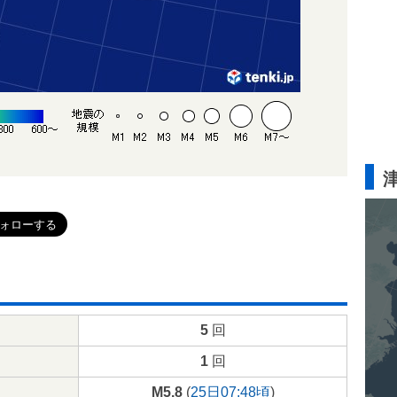
5
回
1
回
M5.8
(
25日07:48頃
)