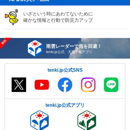
いざという時にあわてないために
確かな情報と行動で防災力アップ
雨雲レーダーで雨を回避！
tenki.jp公式 天気予報アプリ
tenki.jp公式SNS
tenki.jp公式アプリ