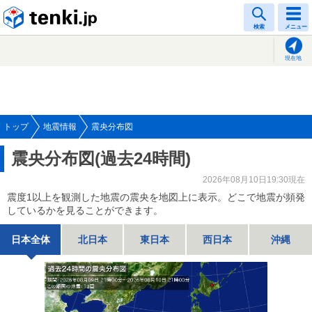
tenki.jp
検索
メニュー
現在地
トップ
地震情報
震央分布図
震央分布図(過去24時間)
2026年08月10日19:30現在
震度1以上を観測した地震の震央を地図上に表示。どこで地震が頻発
しているかを見ることができます。
日本全体
北日本
東日本
西日本
沖縄