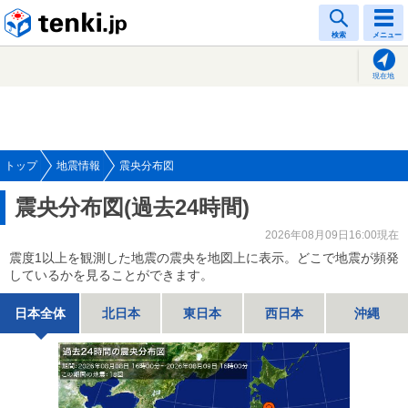
tenki.jp
検索
メニュー
現在地
トップ
地震情報
震央分布図
震央分布図(過去24時間)
2026年08月09日16:00現在
震度1以上を観測した地震の震央を地図上に表示。どこで地震が頻発
しているかを見ることができます。
日本全体
北日本
東日本
西日本
沖縄