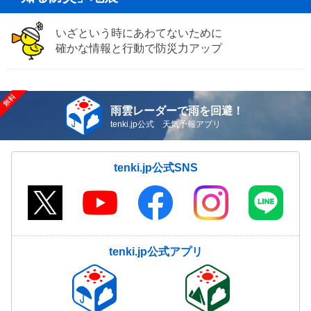
いざという時にあわてないために
確かな情報と行動で防災力アップ
雨雲レーダーで雨を回避！
tenki.jp公式 天気予報アプリ
tenki.jp公式SNS
tenki.jp公式アプリ