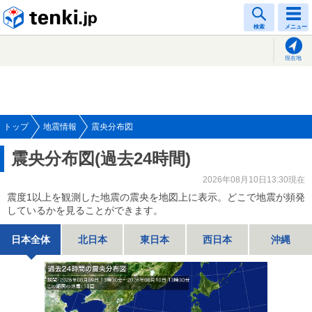
tenki.jp
検索
メニュー
現在地
トップ
地震情報
震央分布図
震央分布図(過去24時間)
2026年08月10日13:30現在
震度1以上を観測した地震の震央を地図上に表示。どこで地震が頻発
しているかを見ることができます。
日本全体
北日本
東日本
西日本
沖縄