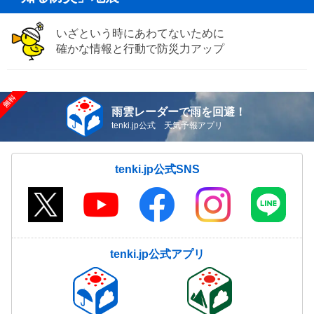
いざという時にあわてないために
確かな情報と行動で防災力アップ
雨雲レーダーで雨を回避！
tenki.jp公式 天気予報アプリ
tenki.jp公式SNS
tenki.jp公式アプリ