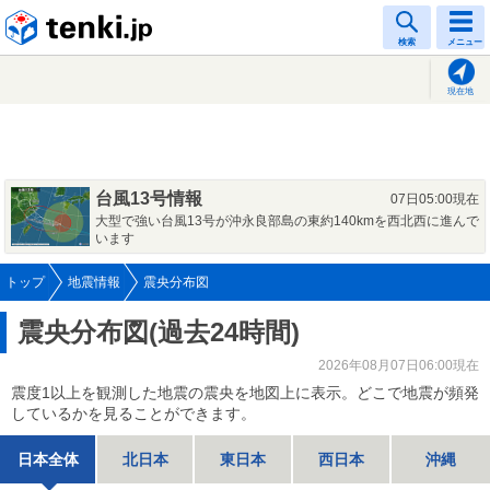
tenki.jp
検索
メニュー
現在地
台風13号情報
07日05:00現在
大型で強い台風13号が沖永良部島の東約140kmを西北西に進んで
います
トップ
地震情報
震央分布図
震央分布図(過去24時間)
2026年08月07日06:00現在
震度1以上を観測した地震の震央を地図上に表示。どこで地震が頻発
しているかを見ることができます。
日本全体
北日本
東日本
西日本
沖縄