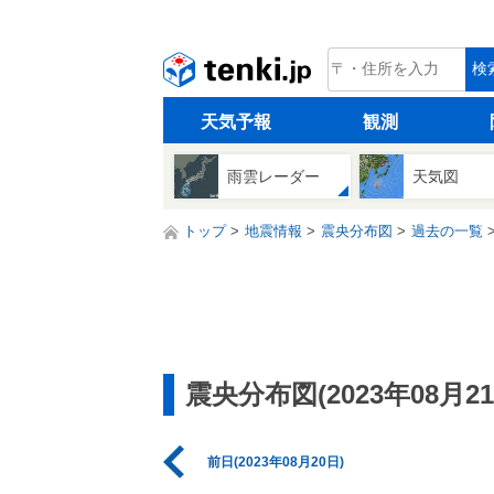
tenki.jp
検
天気予報
観測
雨雲レーダー
天気図
トップ
地震情報
震央分布図
過去の一覧
震央分布図(2023年08月21
前日(2023年08月20日)