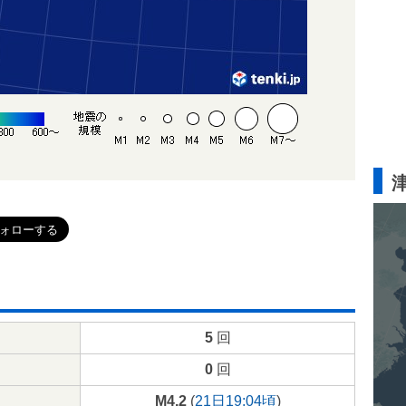
5
回
0
回
M4.2
(
21日19:04頃
)