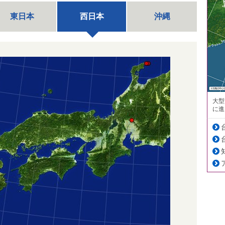
東日本
西日本
沖縄
大型
に進