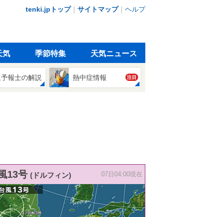
tenki.jpトップ
｜
サイトマップ
｜
ヘルプ
天気
季節特集
天気ニュース
象予報士の解説
熱中症情報
注目
風13号
(ドルフィン)
07日04:00現在