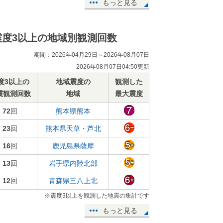
もっと見る
震度3以上の地域別観測回数
期間：2026年04月29日～2026年08月07日
2026年08月07日04:50更新
度3以上の
地域震度の
観測した
震観測回数
地域
最大震度
72
回
熊本県熊本
23
回
熊本県天草・芦北
16
回
鹿児島県薩摩
13
回
岩手県内陸北部
12
回
青森県三八上北
※震度3以上を観測した地震の集計です
もっと見る