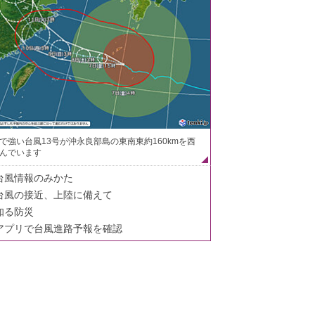
で強い台風13号が沖永良部島の東南東約160kmを西
んでいます
台風情報のみかた
台風の接近、上陸に備えて
知る防災
アプリで台風進路予報を確認