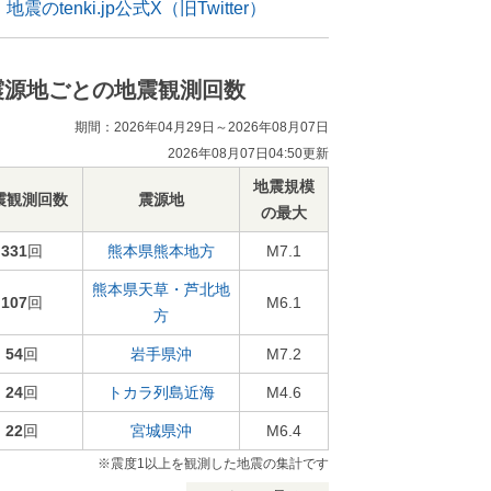
地震のtenki.jp公式X（旧Twitter）
震源地ごとの地震観測回数
期間：2026年04月29日～2026年08月07日
2026年08月07日04:50更新
地震規模
震観測回数
震源地
の最大
331
回
熊本県熊本地方
M7.1
熊本県天草・芦北地
107
回
M6.1
方
54
回
岩手県沖
M7.2
24
回
トカラ列島近海
M4.6
22
回
宮城県沖
M6.4
※震度1以上を観測した地震の集計です