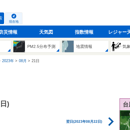
索
現在地
防災情報
天気図
指数情報
レジャー
PM2.5分布予測
地震情報
気
2023年
08月
21日
日)
台
翌日(2023年08月22日)