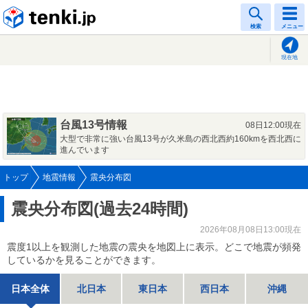
tenki.jp
検索
メニュー
現在地
台風13号情報
08日12:00現在
大型で非常に強い台風13号が久米島の西北西約160kmを西北西に
進んでいます
トップ
地震情報
震央分布図
震央分布図(過去24時間)
2026年08月08日13:00現在
震度1以上を観測した地震の震央を地図上に表示。どこで地震が頻発
しているかを見ることができます。
日本全体
北日本
東日本
西日本
沖縄