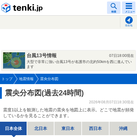
tenki.jp
検索
メニュー
現在地
台風13号情報
07日18:00現在
大型で非常に強い台風13号が名護市の北約50kmを西に進んでい
ます
トップ
地震情報
震央分布図
震央分布図(過去24時間)
2026年08月07日18:30現在
震度1以上を観測した地震の震央を地図上に表示。どこで地震が頻発
しているかを見ることができます。
日本全体
北日本
東日本
西日本
沖縄