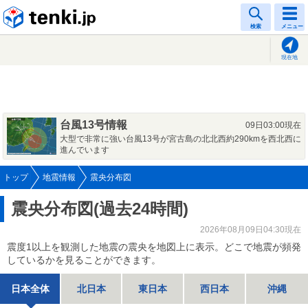
tenki.jp
検索
メニュー
現在地
台風13号情報
09日03:00現在
大型で非常に強い台風13号が宮古島の北北西約290kmを西北西に
進んでいます
トップ
地震情報
震央分布図
震央分布図(過去24時間)
2026年08月09日04:30現在
震度1以上を観測した地震の震央を地図上に表示。どこで地震が頻発
しているかを見ることができます。
日本全体
北日本
東日本
西日本
沖縄