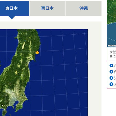
東日本
西日本
沖縄
大型
西に