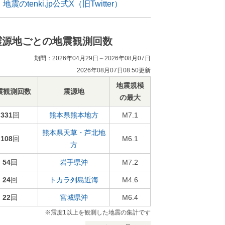
地震のtenki.jp公式X（旧Twitter）
震源地ごとの地震観測回数
期間：2026年04月29日～2026年08月07日
2026年08月07日08:50更新
地震規模
震観測回数
震源地
の最大
331
回
熊本県熊本地方
M7.1
熊本県天草・芦北地
108
回
M6.1
方
54
回
岩手県沖
M7.2
24
回
トカラ列島近海
M4.6
22
回
宮城県沖
M6.4
※震度1以上を観測した地震の集計です