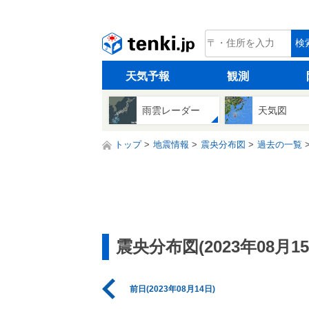
tenki.jp
検
天気予報
観測
雨雲レーダー
天気図
トップ
地震情報
震央分布図
過去の一覧
震央分布図(2023年08月15
前日(2023年08月14日)