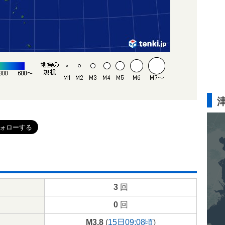
3
回
0
回
M3.8
(
15日09:08頃
)