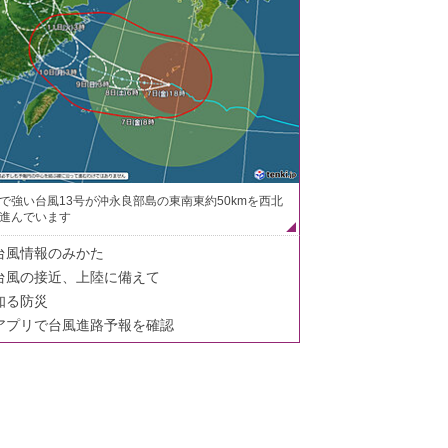
で強い台風13号が沖永良部島の東南東約50kmを西北
進んでいます
台風情報のみかた
台風の接近、上陸に備えて
知る防災
アプリで台風進路予報を確認