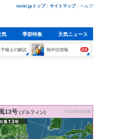
tenki.jpトップ
｜
サイトマップ
｜
ヘルプ
天気
季節特集
天気ニュース
象予報士の解説
熱中症情報
注目
風13号
(ドルフィン)
07日08:00現在