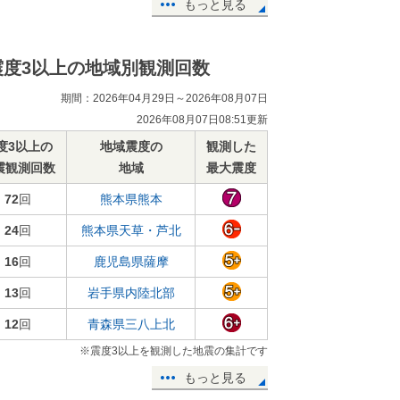
もっと見る
震度3以上の地域別観測回数
期間：2026年04月29日～2026年08月07日
2026年08月07日08:51更新
度3以上の
地域震度の
観測した
震観測回数
地域
最大震度
72
回
熊本県熊本
24
回
熊本県天草・芦北
16
回
鹿児島県薩摩
13
回
岩手県内陸北部
12
回
青森県三八上北
※震度3以上を観測した地震の集計です
もっと見る