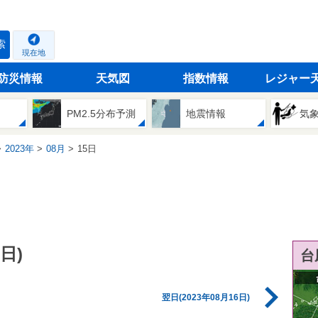
索
現在地
防災情報
天気図
指数情報
レジャー
PM2.5分布予測
地震情報
気
2023年
08月
15日
日)
台
翌日(2023年08月16日)