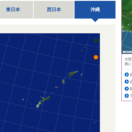
東日本
西日本
沖縄
大型
西に