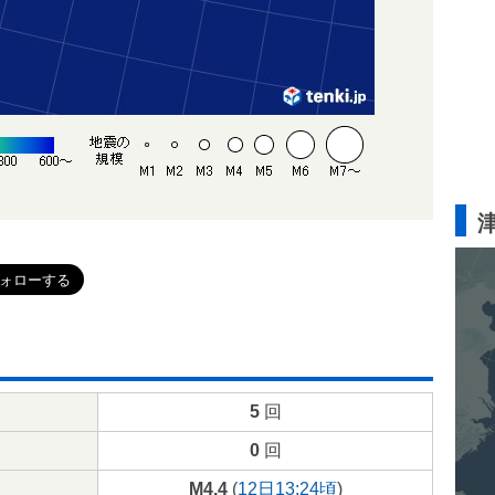
5
回
0
回
M4.4
(
12日13:24頃
)