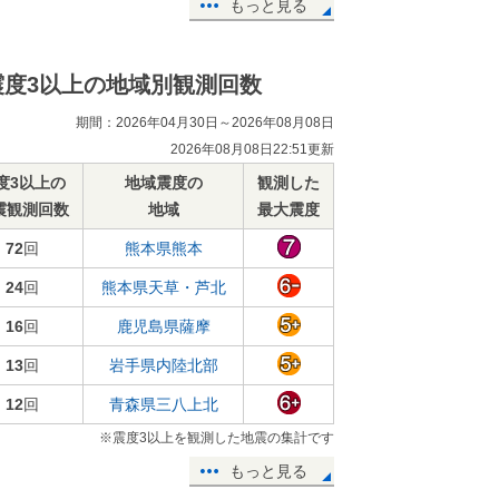
もっと見る
震度3以上の地域別観測回数
期間：2026年04月30日～2026年08月08日
2026年08月08日22:51更新
度3以上の
地域震度の
観測した
震観測回数
地域
最大震度
72
回
熊本県熊本
24
回
熊本県天草・芦北
16
回
鹿児島県薩摩
13
回
岩手県内陸北部
12
回
青森県三八上北
※震度3以上を観測した地震の集計です
もっと見る