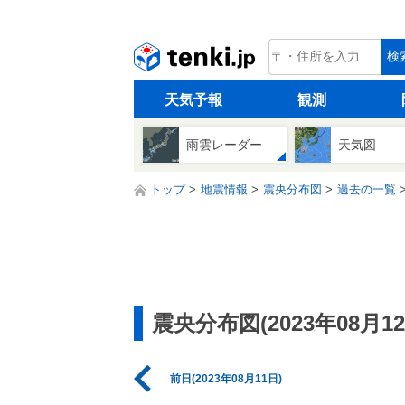
tenki.jp
検
天気予報
観測
雨雲レーダー
天気図
トップ
地震情報
震央分布図
過去の一覧
震央分布図(2023年08月12
前日(2023年08月11日)