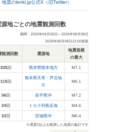
地震のtenki.jp公式X（旧Twitter）
震源地ごとの地震観測回数
期間：2026年04月30日～2026年08月08日
2026年08月08日22:50更新
地震規模
震観測回数
震源地
の最大
335
回
熊本県熊本地方
M7.1
熊本県天草・芦北地
115
回
M6.1
方
56
回
岩手県沖
M7.2
24
回
トカラ列島近海
M4.6
22
回
宮城県沖
M6.4
※震度1以上を観測した地震の集計です