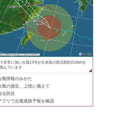
で非常に強い台風13号が久米島の西北西約210kmを
進んでいます
台風情報のみかた
台風の接近、上陸に備えて
知る防災
アプリで台風進路予報を確認