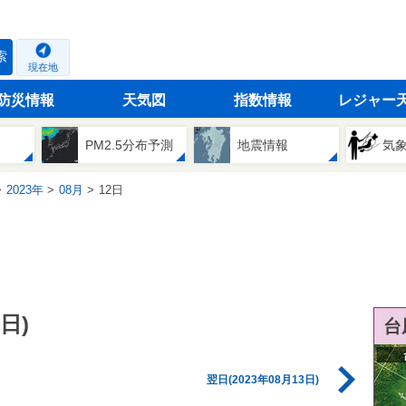
索
現在地
防災情報
天気図
指数情報
レジャー
PM2.5分布予測
地震情報
気
2023年
08月
12日
日)
台
翌日(2023年08月13日)