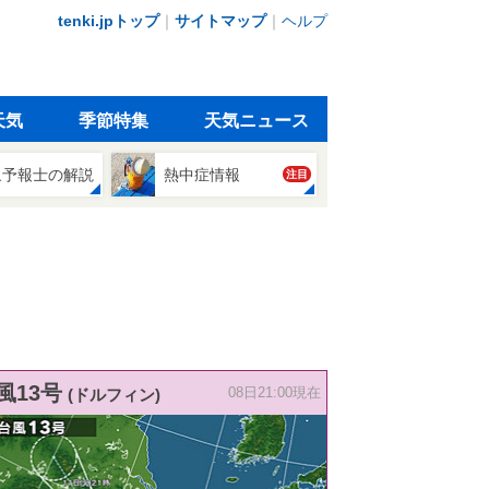
tenki.jpトップ
｜
サイトマップ
｜
ヘルプ
天気
季節特集
天気ニュース
象予報士の解説
熱中症情報
注目
風13号
(ドルフィン)
08日21:00現在