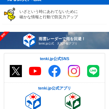
いざという時にあわてないために
確かな情報と行動で防災力アップ
雨雲レーダーで雨を回避！
tenki.jp公式 天気予報アプリ
tenki.jp公式SNS
tenki.jp公式アプリ