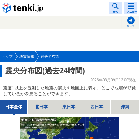
tenki.jp
検索
メニュー
現在地
トップ
地震情報
震央分布図
震央分布図(過去24時間)
2026年08月09日13:00現在
震度1以上を観測した地震の震央を地図上に表示。どこで地震が頻発
しているかを見ることができます。
日本全体
北日本
東日本
西日本
沖縄