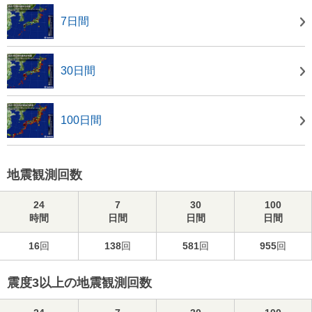
7日間
30日間
100日間
地震観測回数
24
7
30
100
時間
日間
日間
日間
16
回
138
回
581
回
955
回
震度3以上の地震観測回数