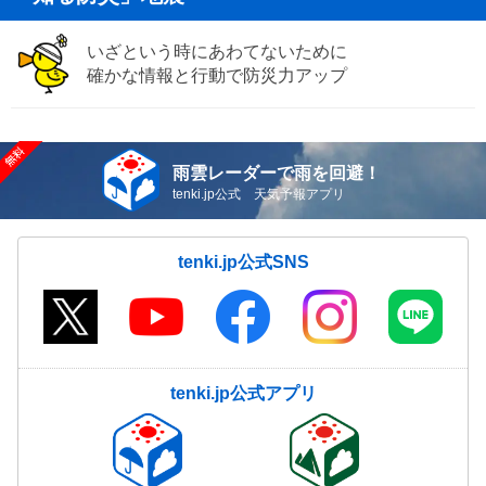
いざという時にあわてないために
確かな情報と行動で防災力アップ
雨雲レーダーで雨を回避！
tenki.jp公式 天気予報アプリ
tenki.jp公式SNS
tenki.jp公式アプリ