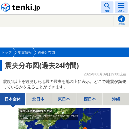
tenki.jp
検索
メニュー
現在地
トップ
地震情報
震央分布図
震央分布図(過去24時間)
2026年08月09日19:00現在
震度1以上を観測した地震の震央を地図上に表示。どこで地震が頻発
しているかを見ることができます。
日本全体
北日本
東日本
西日本
沖縄