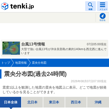
tenki.jp
検索
メニュー
現在地
台風13号情報
07日05:00現在
大型で強い台風13号が沖永良部島の東約140kmを西北西に進んで
います
トップ
地震情報
震央分布図
震央分布図(過去24時間)
2026年08月07日07:00現在
震度1以上を観測した地震の震央を地図上に表示。どこで地震が頻発
しているかを見ることができます。
日本全体
北日本
東日本
西日本
沖縄