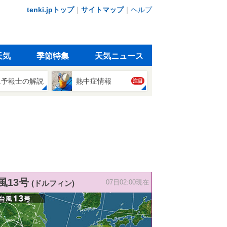
tenki.jpトップ
｜
サイトマップ
｜
ヘルプ
天気
季節特集
天気ニュース
象予報士の解説
熱中症情報
注目
風13号
(ドルフィン)
07日02:00現在