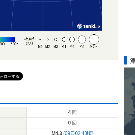
4
回
0
回
M4.3
(
09日02:43頃
)