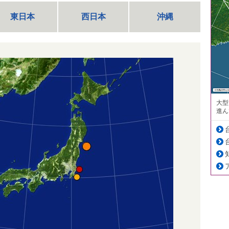
東日本
西日本
沖縄
大型
進ん