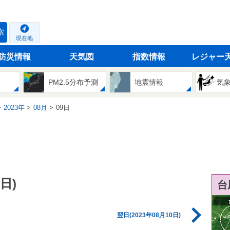
索
現在地
防災情報
天気図
指数情報
レジャー
PM2.5分布予測
地震情報
気
2023年
08月
09日
日)
台
翌日(2023年08月10日)