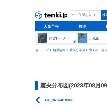
tenki.jp
検
天気予報
観測
雨雲レーダー
天気図
トップ
地震情報
震央分布図
過去の一覧
震央分布図(2023年08月09
前日(2023年08月08日)