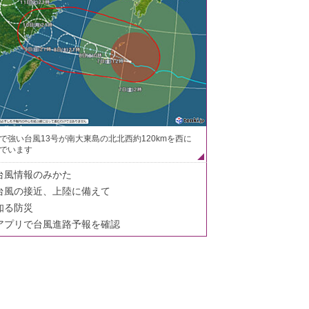
で強い台風13号が南大東島の北北西約120kmを西に
でいます
台風情報のみかた
台風の接近、上陸に備えて
知る防災
アプリで台風進路予報を確認