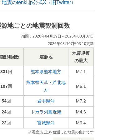
地震のtenki.jp公式X（旧Twitter）
震源地ごとの地震観測回数
期間：2026年04月29日～2026年08月07日
2026年08月07日03:10更新
地震規模
震観測回数
震源地
の最大
331
回
熊本県熊本地方
M7.1
熊本県天草・芦北地
107
回
M6.1
方
54
回
岩手県沖
M7.2
24
回
トカラ列島近海
M4.6
22
回
宮城県沖
M6.4
※震度1以上を観測した地震の集計です