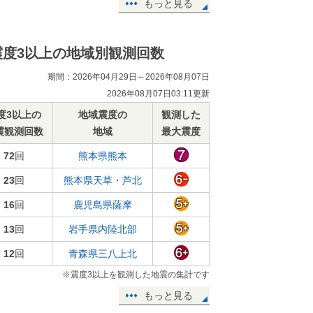
もっと見る
震度3以上の地域別観測回数
期間：2026年04月29日～2026年08月07日
2026年08月07日03:11更新
度3以上の
地域震度の
観測した
震観測回数
地域
最大震度
72
回
熊本県熊本
23
回
熊本県天草・芦北
16
回
鹿児島県薩摩
13
回
岩手県内陸北部
12
回
青森県三八上北
※震度3以上を観測した地震の集計です
もっと見る