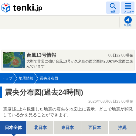
tenki.jp
検索
メニュー
現在地
台風13号情報
08日22:00現在
大型で非常に強い台風13号が久米島の西北西約230kmを北西に進
んでいます
トップ
地震情報
震央分布図
震央分布図(過去24時間)
2026年08月08日23:00現在
震度1以上を観測した地震の震央を地図上に表示。どこで地震が頻発
しているかを見ることができます。
日本全体
北日本
東日本
西日本
沖縄