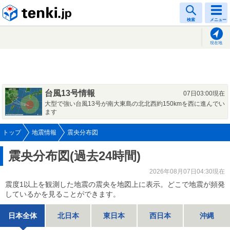
tenki.jp
検索
メニュー
現在地
台風13号情報
07日03:00現在
大型で強い台風13号が南大東島の北北西約150kmを西に進んでい
ます
トップ
地震情報
震央分布図
震央分布図(過去24時間)
2026年08月07日04:30現在
震度1以上を観測した地震の震央を地図上に表示。どこで地震が頻発
しているかを見ることができます。
日本全体
北日本
東日本
西日本
沖縄