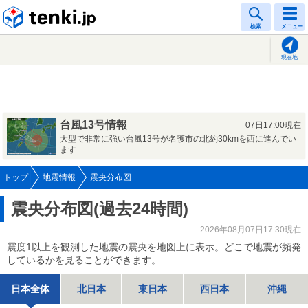
tenki.jp
検索
メニュー
現在地
台風13号情報
07日17:00現在
大型で非常に強い台風13号が名護市の北約30kmを西に進んでい
ます
トップ
地震情報
震央分布図
震央分布図(過去24時間)
2026年08月07日17:30現在
震度1以上を観測した地震の震央を地図上に表示。どこで地震が頻発
しているかを見ることができます。
日本全体
北日本
東日本
西日本
沖縄