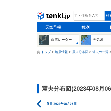
tenki.jp
検
天気予報
観測
雨雲レーダー
天気図
トップ
地震情報
震央分布図
過去の一覧
震央分布図(2023年08月06
前日(2023年08月05日)