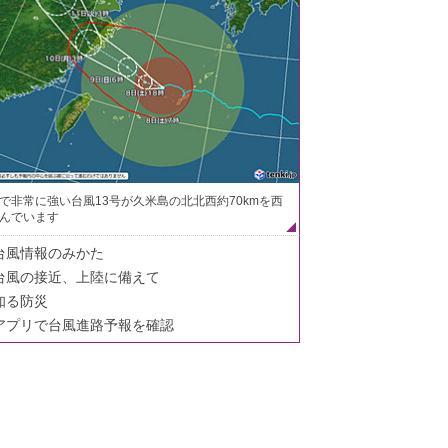
で非常に強い台風13号が久米島の北北西約70kmを西
んでいます
台風情報のみかた
台風の接近、上陸に備えて
知る防災
アプリで台風進路予報を確認