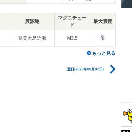
マグニチュー
震源地
最大震度
ド
奄美大島近海
M3.5
もっと見る
翌日(2023年08月07日)