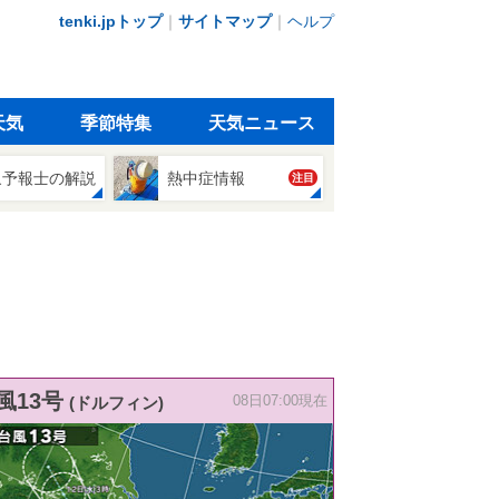
tenki.jpトップ
｜
サイトマップ
｜
ヘルプ
天気
季節特集
天気ニュース
象予報士の解説
熱中症情報
注目
風13号
(ドルフィン)
08日07:00現在