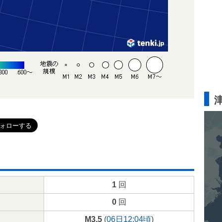
1
回
0
回
M3.5
(
06日12:04頃
)