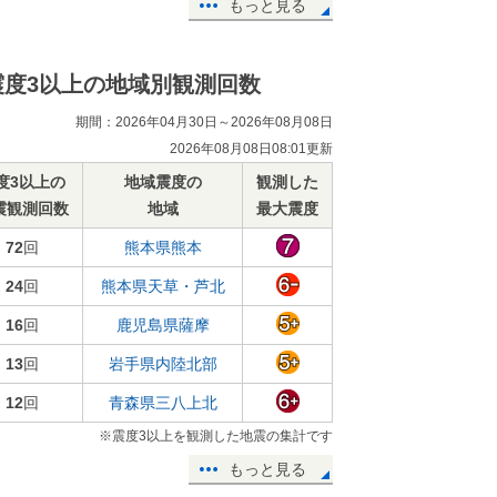
もっと見る
震度3以上の地域別観測回数
期間：2026年04月30日～2026年08月08日
2026年08月08日08:01更新
度3以上の
地域震度の
観測した
震観測回数
地域
最大震度
72
回
熊本県熊本
24
回
熊本県天草・芦北
16
回
鹿児島県薩摩
13
回
岩手県内陸北部
12
回
青森県三八上北
※震度3以上を観測した地震の集計です
もっと見る