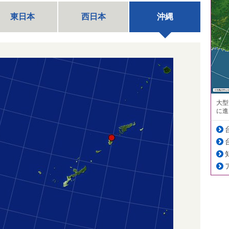
東日本
西日本
沖縄
大型
に進