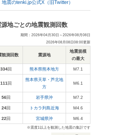
地震のtenki.jp公式X（旧Twitter）
震源地ごとの地震観測回数
期間：2026年04月30日～2026年08月08日
2026年08月08日08:00更新
地震規模
震観測回数
震源地
の最大
334
回
熊本県熊本地方
M7.1
熊本県天草・芦北地
111
回
M6.1
方
56
回
岩手県沖
M7.2
24
回
トカラ列島近海
M4.6
22
回
宮城県沖
M6.4
※震度1以上を観測した地震の集計です