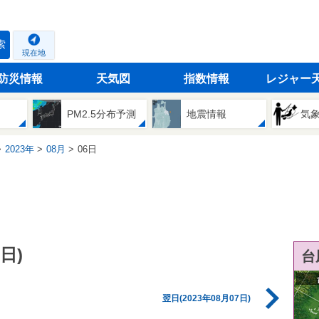
索
現在地
防災情報
天気図
指数情報
レジャー
PM2.5分布予測
地震情報
気
2023年
08月
06日
日)
台
翌日(2023年08月07日)