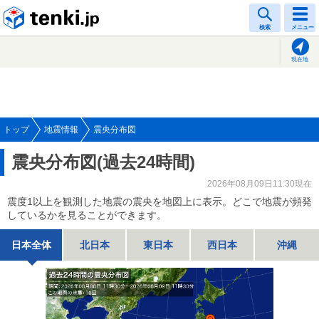
tenki.jp
検索
メニュー
現在地
トップ
地震情報
震央分布図
震央分布図(過去24時間)
2026年08月09日11:30現在
震度1以上を観測した地震の震央を地図上に表示。どこで地震が頻発
しているかを見ることができます。
日本全体
北日本
東日本
西日本
沖縄