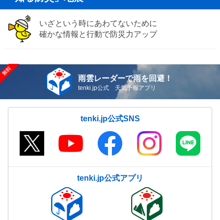
いざという時にあわてないために
確かな情報と行動で防災力アップ
雨雲レーダーで雨を回避！
tenki.jp公式 天気予報アプリ
tenki.jp公式SNS
tenki.jp公式アプリ