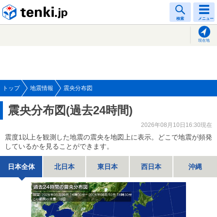
tenki.jp
検索
メニュー
現在地
トップ
地震情報
震央分布図
震央分布図(過去24時間)
2026年08月10日16:30現在
震度1以上を観測した地震の震央を地図上に表示。どこで地震が頻発
しているかを見ることができます。
日本全体
北日本
東日本
西日本
沖縄