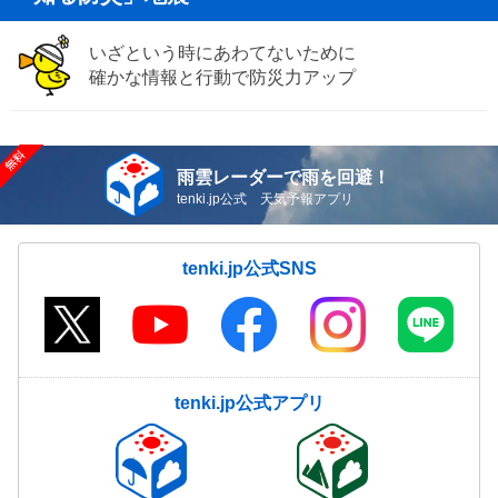
いざという時にあわてないために
確かな情報と行動で防災力アップ
雨雲レーダーで雨を回避！
tenki.jp公式 天気予報アプリ
tenki.jp公式SNS
tenki.jp公式アプリ