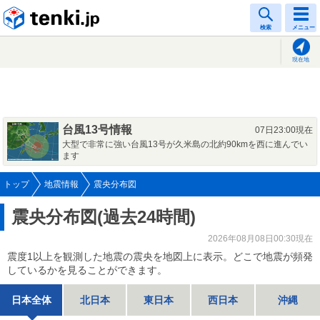
tenki.jp
検索
メニュー
現在地
台風13号情報
07日23:00現在
大型で非常に強い台風13号が久米島の北約90kmを西に進んでい
ます
トップ
地震情報
震央分布図
震央分布図(過去24時間)
2026年08月08日00:30現在
震度1以上を観測した地震の震央を地図上に表示。どこで地震が頻発
しているかを見ることができます。
日本全体
北日本
東日本
西日本
沖縄